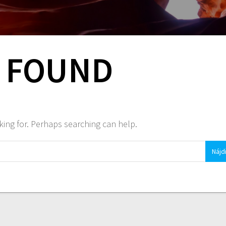
 FOUND
king for. Perhaps searching can help.