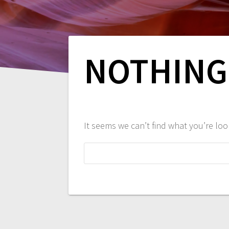
NOTHING
It seems we can’t find what you’re loo
Hľadať: