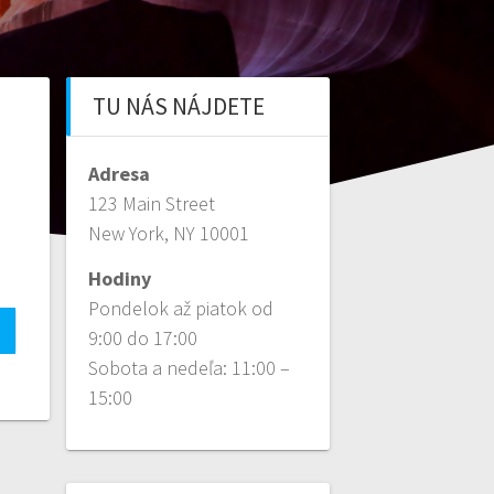
TU NÁS NÁJDETE
Adresa
123 Main Street
New York, NY 10001
Hodiny
Pondelok až piatok od
9:00 do 17:00
Sobota a nedeľa: 11:00 –
15:00