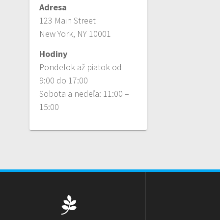
Adresa
123 Main Street
New York, NY 10001
Hodiny
Pondelok až piatok od
9:00 do 17:00
Sobota a nedeľa: 11:00 –
15:00